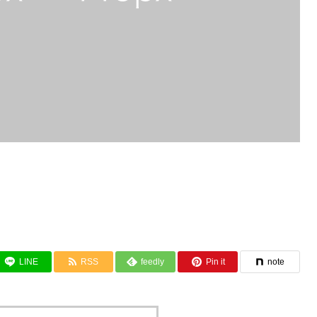
LINE
RSS
feedly
Pin it
note