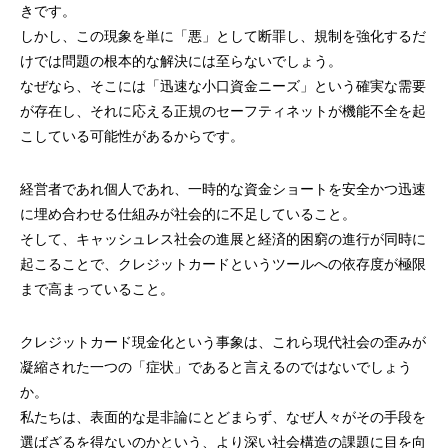
きです。
しかし、この現象を単に「悪」として断罪し、規制を強化するだ
けでは問題の根本的な解決には至らないでしょう。
なぜなら、そこには「迅速な小口資金ニーズ」という確実な需要
が存在し、それに応える正規のセーフティネットが機能不全を起
こしている可能性があるからです。
経営者であれ個人であれ、一時的な資金ショートを安全かつ迅速
に埋め合わせる仕組みが社会的に不足していること。
そして、キャッシュレス社会の進展と経済的困窮の進行が同時に
起こることで、クレジットカードというツールへの依存度が極限
まで高まっていること。
クレジットカード現金化という事象は、これら現代社会の歪みが
凝縮された一つの「症状」であると言えるのではないでしょう
か。
私たちは、表面的な是非論にとどまらず、なぜ人々がその手段を
選ばざるを得ないのかという、より深い社会構造の課題に目を向