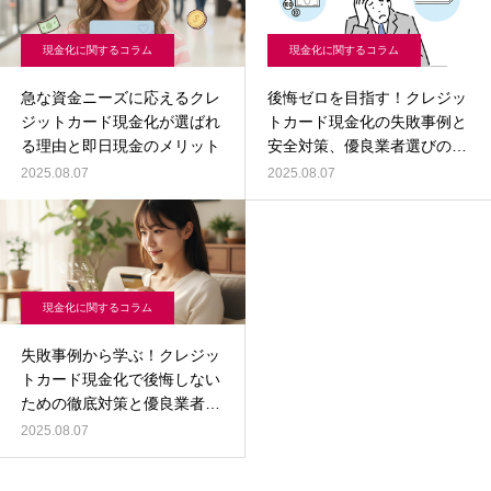
現金化に関するコラム
現金化に関するコラム
急な資金ニーズに応えるクレ
後悔ゼロを目指す！クレジッ
ジットカード現金化が選ばれ
トカード現金化の失敗事例と
る理由と即日現金のメリット
安全対策、優良業者選びの鉄
則
2025.08.07
2025.08.07
現金化に関するコラム
失敗事例から学ぶ！クレジッ
トカード現金化で後悔しない
ための徹底対策と優良業者選
び
2025.08.07